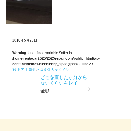
2010年5月28日
Warning
: Undefined variable $after in
/home/rentacar2525/2525repair.com/public_html/wp-
content/themes/niconicobp_sp/tag.php
on line
23
86
,
ドア
,
トヨタ
,
ヘコミ傷
,
リヤタイヤ
どこを直したか分から
ないくらいキレイ
金額: