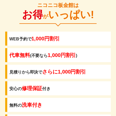
ニコニコ板金館は
お得
いっぱい!
が
1,000円割引
WEB予約で
代車無料
1,000円割引
(不要なら
)
さらに1,000円割引
見積りから即決で
修理保証
安心の
付き
洗車付き
無料の