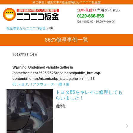
修理事例｜横浜で車の板金塗装ならニコニコ板金館
無料見積り
専用ダイヤル
0120-666-858
受付時間9:00～19:00(年中無休)
板金塗装ならニコニコ板金
>
86
86の修理事例一覧
2018年2月14日
Warning
: Undefined variable $after in
/home/rentacar2525/2525repair.com/public_html/wp-
content/themes/niconicobp_sp/tag.php
on line
23
86
,
トヨタ
,
リアクウォーター
,
擦り傷
トヨタ86をキレイに修理しても
らいました！
金額: