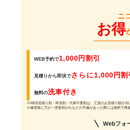
ニ
お得
1,000円割引
WEB予約で
さらに1,000円割
見積りから即決で
洗車付き
無料の
※WEB見積り割・即決割・代車不要割は、工賃のお見積り額が30,
※修理後に万が一塗装剥がれなどの不備があった際には無料で再
Webフォ