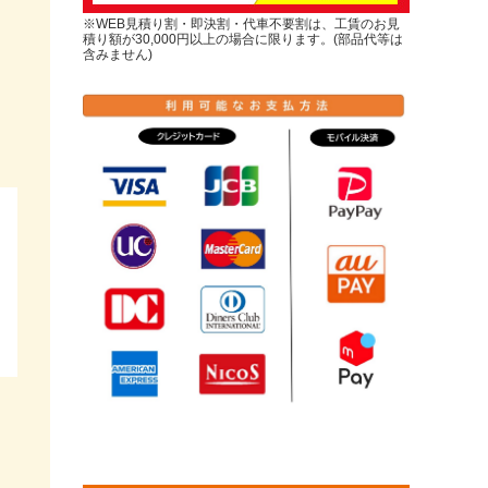
※WEB見積り割・即決割・代車不要割は、工賃のお見
積り額が30,000円以上の場合に限ります。(部品代等は
含みません)