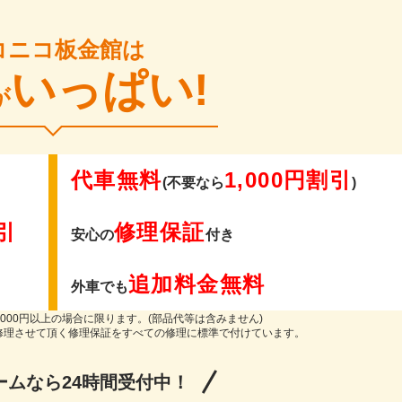
コニコ板金館は
いっぱい!
が
代車無料
1,000円割引
(不要なら
)
引
修理保証
安心の
付き
追加料金無料
外車でも
000円以上の場合に限ります。(部品代等は含みません)
修理させて頂く修理保証をすべての修理に標準で付けています。
ームなら24時間受付中！