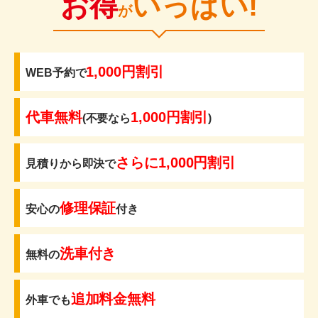
お得
いっぱい!
が
1,000円割引
WEB予約で
代車無料
1,000円割引
(不要なら
)
さらに1,000円割引
見積りから即決で
修理保証
安心の
付き
洗車付き
無料の
追加料金無料
外車でも