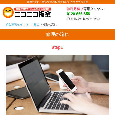
修理の流れ｜横浜で車の板金塗装ならニコニコ板金館
無料見積り
専用ダイヤル
0120-666-858
受付時間9:00～19:00(年中無休)
板金塗装ならニコニコ板金
>
修理の流れ
修理の流れ
step1