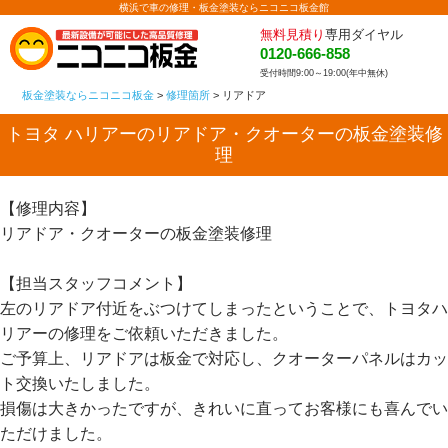
横浜で車の修理・板金塗装ならニコニコ板金館
無料見積り
専用ダイヤル
0120-666-858
受付時間9:00～19:00(年中無休)
板金塗装ならニコニコ板金
>
修理箇所
>
リアドア
トヨタ ハリアーのリアドア・クオーターの板金塗装修
理
【修理内容】
リアドア・クオーターの板金塗装修理
【担当スタッフコメント】
左のリアドア付近をぶつけてしまったということで、トヨタハ
リアーの修理をご依頼いただきました。
ご予算上、リアドアは板金で対応し、クオーターパネルはカッ
ト交換いたしました。
損傷は大きかったですが、きれいに直ってお客様にも喜んでい
ただけました。