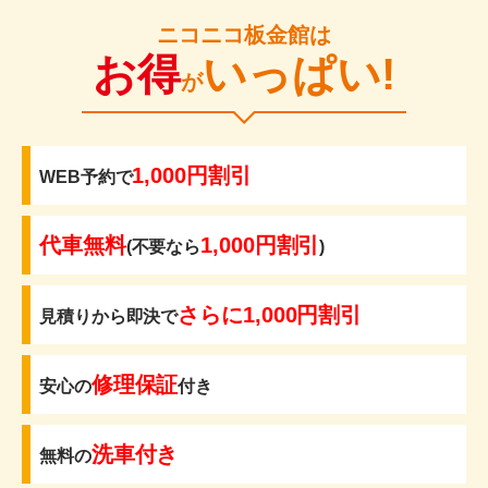
ニコニコ板金館は
お得
いっぱい!
が
1,000円割引
WEB予約で
代車無料
1,000円割引
(不要なら
)
さらに1,000円割引
見積りから即決で
修理保証
安心の
付き
洗車付き
無料の