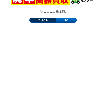
© ニコニコ板金館.
モバイル
PC