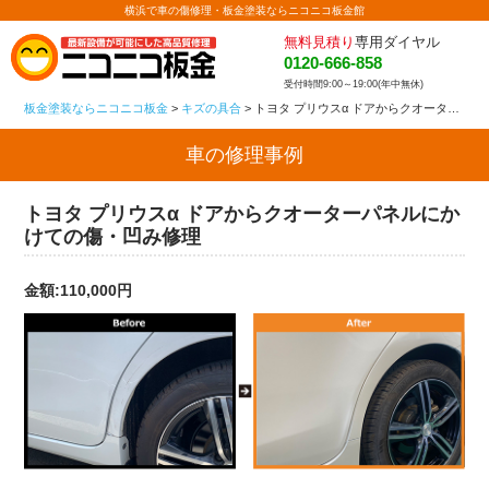
横浜で車の傷修理・板金塗装ならニコニコ板金館
無料見積り
専用ダイヤル
0120-666-858
受付時間9:00～19:00(年中無休)
板金塗装ならニコニコ板金
>
キズの具合
>
トヨタ プリウスα ドアからクオーターパネルにかけての傷・凹み修理
車の修理事例
トヨタ プリウスα ドアからクオーターパネルにか
けての傷・凹み修理
金額:110,000円