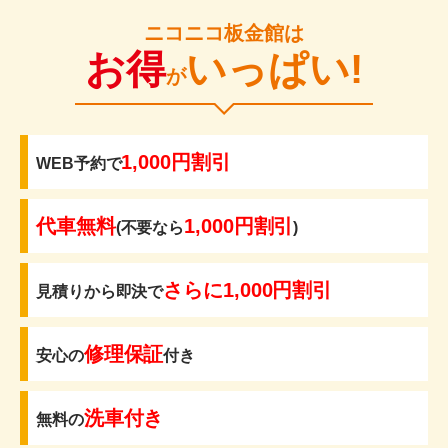
ニコニコ板金館は
お得
いっぱい!
が
1,000円割引
WEB予約で
代車無料
1,000円割引
(不要なら
)
さらに1,000円割引
見積りから即決で
修理保証
安心の
付き
洗車付き
無料の