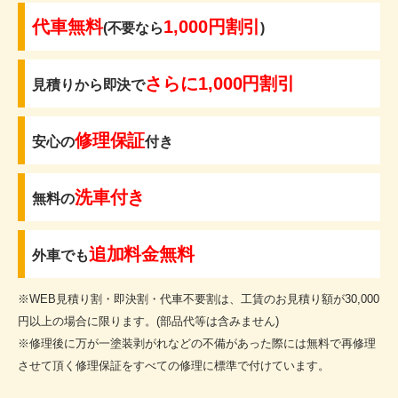
代車無料
1,000円割引
(不要なら
)
さらに1,000円割引
見積りから即決で
修理保証
安心の
付き
洗車付き
無料の
追加料金無料
外車でも
※WEB見積り割・即決割・代車不要割は、工賃のお見積り額が30,000
円以上の場合に限ります。(部品代等は含みません)
※修理後に万が一塗装剥がれなどの不備があった際には無料で再修理
させて頂く修理保証をすべての修理に標準で付けています。