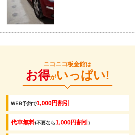
ニコニコ板金館は
お得
いっぱい!
が
1,000円割引
WEB予約で
代車無料
1,000円割引
(不要なら
)