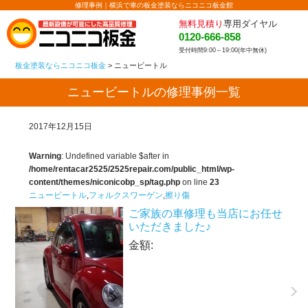
修理事例｜横浜で車の板金塗装ならニコニコ板金館
無料見積り
専用ダイヤル
0120-666-858
受付時間9:00～19:00(年中無休)
板金塗装ならニコニコ板金
>
ニュービートル
ニュービートルの修理事例一覧
2017年12月15日
Warning
: Undefined variable $after in
/home/rentacar2525/2525repair.com/public_html/wp-
content/themes/niconicobp_sp/tag.php
on line
23
ニュービートル
,
フォルクスワーゲン
,
擦り傷
ご家族の車修理も当店にお任せ
いただきました♪
金額: