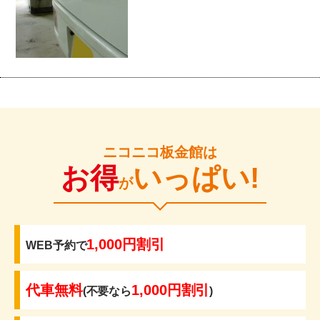
ニコニコ板金館は
お得
いっぱい!
が
1,000円割引
WEB予約で
代車無料
1,000円割引
(不要なら
)