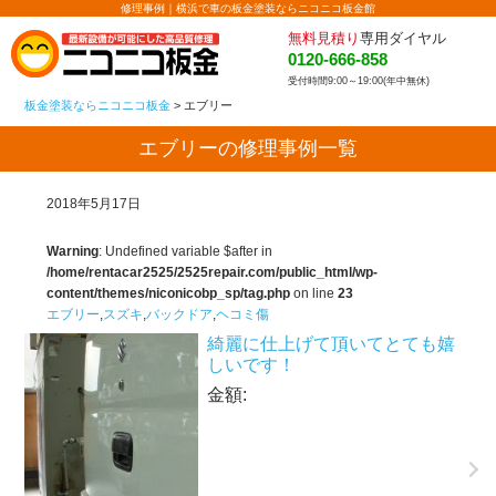
修理事例｜横浜で車の板金塗装ならニコニコ板金館
無料見積り
専用ダイヤル
0120-666-858
受付時間9:00～19:00(年中無休)
板金塗装ならニコニコ板金
>
エブリー
エブリーの修理事例一覧
2018年5月17日
Warning
: Undefined variable $after in
/home/rentacar2525/2525repair.com/public_html/wp-
content/themes/niconicobp_sp/tag.php
on line
23
エブリー
,
スズキ
,
バックドア
,
ヘコミ傷
綺麗に仕上げて頂いてとても嬉
しいです！
金額: