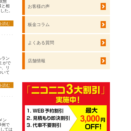
状態
様と相
お客様の声
ました。
を読む
板金コラム
よくある質問
ルラン
店舗情報
ミがで
か、リ
ついて
を読む
メン
事例で
としては