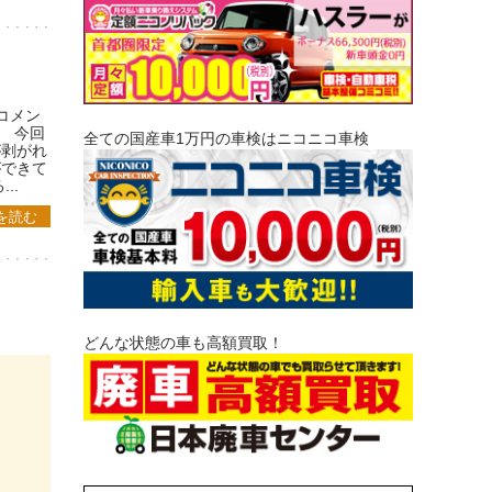
コメン
。 今回
全ての国産車1万円の車検はニコニコ車検
が剥がれ
ができて
..
を読む
どんな状態の車も高額買取！