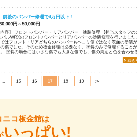
X 前後のバンパー修理で4万円以下！
30,000円～50,000円
内容】 フロントバンパー・リアバンパー 塗装修理 【担当スタッフの
スバルWRXのフロントバンパーとリアバンパーの塗装修理を行いました
理ではフロント・リアどちらのバンパーもヘコミ傷ではなく表面の塗装
度の傷でした。そのため板金修理は必要なく、塗装のみで修理すること
。 塗装の場合には小さな傷でも大きな傷でも、傷の周辺と色を合わせる.
続き
...
15
16
17
18
19
≫
コニコ板金館は
いっぱい!
が