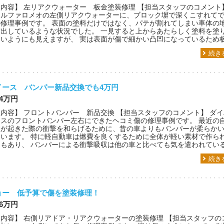
内容】 左リアクウォーター 板金塗装修理 【担当スタッフのコメント
アルファロメオの左側リアクウォーターに、ブロック塀で深くこすれて
の修理事例です。 表面の塗料だけではなく、パテが割れてしまい車体の
露出しているような状況でした。 一見すると上からあたらしく塗料を塗
いようにも見えますが、 実は表面が傷で細かい凸凹になっているため板金
続き
イース バンパー新品交換でも4万円
 4万円
内容】 フロントバンパー 新品交換 【担当スタッフのコメント】 ダイ
ースのフロントバンパー左右にできたヘコミ傷の修理事例です。 最近の
故が起きた際の衝撃を和らげるために、昔の車よりもバンパーが柔らか
ています。 特に軽自動車は燃費を良くするために全体が軽い素材で作ら
もあり、 バンパーによる衝撃吸収は他の車と比べても気を遣われている部
続き
ョー 低予算で傷を塗装修理！
 6万円
内容】 右側リアドア・リアクウォーターの塗装修理 【担当スタッフの