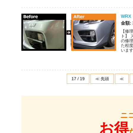
WR
金額: 
【修理
ト】 
の修
た程
います
17 / 19
≪ 先頭
≪
ニ
お得