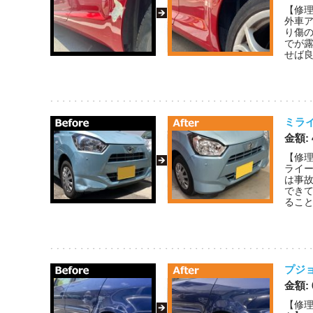
【修理
外車
り傷
でが
せば良
ミラ
金額:
【修理
ライ
は事
でき
ること
プジ
金額:
【修理