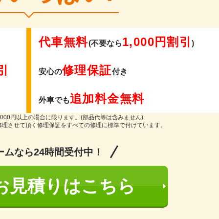
代車無料
1,000円割引
(不要なら
)
引
修理保証
安心の
付き
追加料金無料
外車でも
000円以上の場合に限ります。(部品代等は含みません)
修理させて頂く修理保証をすべての修理に標準で付けています。
ームなら24時間受付中！
お見積りはこちら