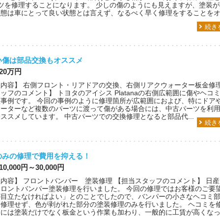
ツを修理することになります。 少しの傷のようにも見えますが、塗装
態は車にとって良い状態とは言えず、なるべく早く修理をすることをオス
続き
い傷は部品交換もオススメ
 20万円
内容】 右側フロント・リアドアの交換、右側リアクウォーター板金修理
ッフのコメント】 トヨタのアイシス Platanaの右側広範囲に傷やヘコ
理事例です。 今回の事例のように修理箇所が広範囲におよび、特にドア
ォーターなど複数のパーツに渡って傷がある場合には、中古パーツを利
ススメしています。 中古パーツでの交換修理となると部品代...
続き
のみの修理で費用を抑える！
10,000円～30,000円
内容】 フロントバンパー 塗装修理 【担当スタッフのコメント】 日
フロントバンパー塗装修理を行いました。 今回の修理ではお客様のご要
が目立たなければよい」とのことでしたので、バンパーの小さなヘコミ
は修理せず、色が剥がれた部分の塗装修理のみを行いました。 ヘコミを
合には塗装だけでなく板金という作業も加わり、一般的に工賃が高くな