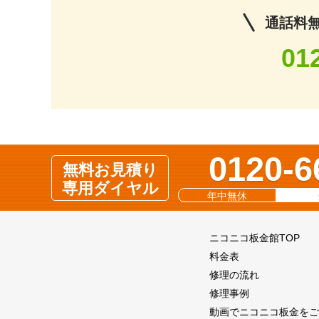
通話料無料
01
0120-6
無料お見積り
専用ダイヤル
年中無休
ニコニコ板金館TOP
料金表
修理の流れ
修理事例
動画でニコニコ板金をご