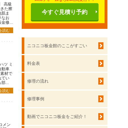
】 高級
できた擦
今すぐ見積り予約
地肌ま
りなお
修...
を読む
ニコニコ板金館のここがすごい
料金表
ハツ ミ
自動車
い素材で
れてい
修理の流れ
...
を読む
修理事例
動画でニコニコ板金をご紹介！
コメン