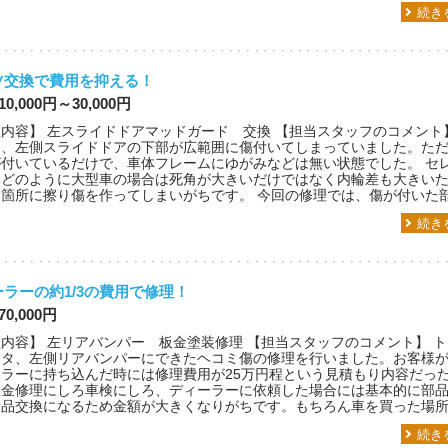
続き
ツ交換で費用を抑える！
10,000円～30,000円
内容】 左スライドドアマッドガード 交換 【担当スタッフのコメント
ナ、左側スライドドアの下部が広範囲に傷付いてしまっていました。た
が付いているだけで、車体フレームにゆがみなどは無い状態でした。 セ
などのように大型車の場合は死角が大きいだけではなく内輪差も大きい
箇所に擦り傷を作ってしまいがちです。 今回の修理では、傷が付いた部分
続き
ラーの約1/3の費用で修理！
70,000円
内容】 左リアバンパー 板金塗装修理 【担当スタッフのコメント】 
ンタ、左側リアバンパーにできたヘコミ傷の修理を行いました。お客様
ーラーに持ち込んだ時には修理費用が25万円程という見積もり内容だっ
板金修理にしろ車検にしろ、ディーラーに依頼した場合には基本的に部
新品交換になるため金額が大きくなりがちです。もちろん車を買った場
続き