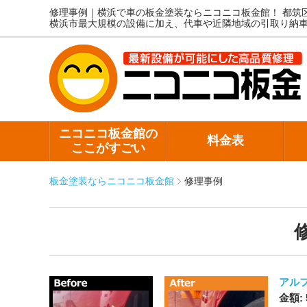
修理事例｜横浜で車の板金塗装ならニコニコ板金館！
都筑
横浜市最大規模の設備に加え、代車や近隣地域の引取り納
ニコニコ板金館の
料金表
ここがすごい
板金塗装ならニコニコ板金館
修理事例
アル
金額: