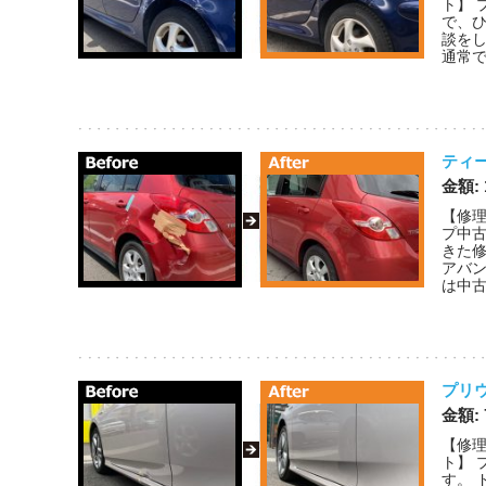
ト】 
で、
談を
通常で
ティ
金額:
【修
プ中古
きた
アバ
は中古
プリ
金額:
【修理
ト】
す。 