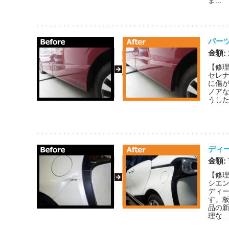
ま...
パー
金額: 
【修理
セレ
に傷
ノア
うした
ディー
金額: 
【修理
シエ
ディ
す。
品の
理な...