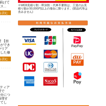
が剥げて
※WEB見積り割・即決割・代車不要割は、工賃のお見
...
積り額が30,000円以上の場合に限ります。(部品代等は
含みません)
を読む
 【担
ミができ
やリア
用した修
を読む
産ティア
望で
部分につ
修理す
ってし