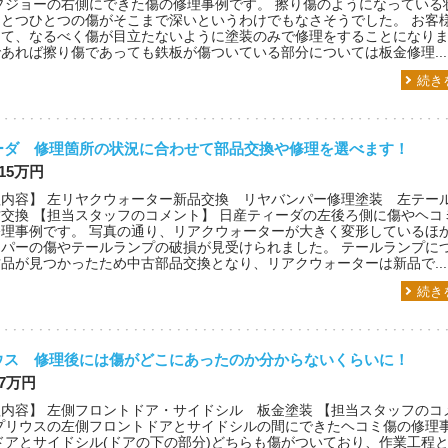
プジョーの右側にできた傷の修理事例です。 擦り傷のようになっている
ひとつひとつの傷がそこまで深いというわけでもなさそうでした。 お客
して、なるべく傷が目立たないように塗装のみで修理をすることになり
あれば擦り傷であっても鉄板が傷ついている部分については板金修理...
続き
ーダ 修理箇所の状況に合わせて部品交換や修理を選べます！
 15万円
理内容】 左リヤクウォーター新品交換 リヤバンパー修理塗装 左テー
交換 【担当スタッフのコメント】 日産ティーダの左後ろ側に傷やヘコ
修理事例です。 写真の通り、リアクウォーターが大きく変形しているほ
ンパーの傷やテールランプの破損が見受けられました。 テールランプに
品が見つかったため中古部品交換となり、リアクウォーターは新品で...
続き
ウス 修理後には傷がどこにあったのか分からないくらいに！
 7万円
内容】 左側フロントドア・サイドシル 板金塗装 【担当スタッフのコ
 プリウスの左側フロントドアとサイドシルの間にできたヘコミ傷の修理
ドアとサイドシル(ドアの下の部分)どちらも傷がついており、作業工程