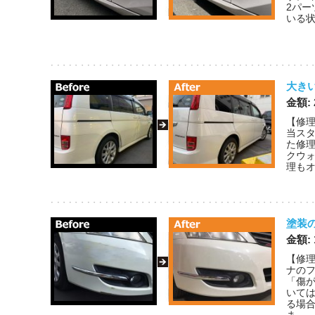
2パー
いる状
大き
金額:
【修理
当スタ
た修
クウ
理もオ
塗装
金額: 
【修理
ナの
「傷
いて
る場