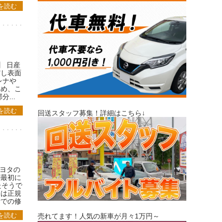
を読む
】 日産
だし表面
レナや
ため、こ
...
を読む
回送スタッフ募集！詳細はこちら↓
トヨタの
が最初に
たそうで
品は正規
所での修
を読む
売れてます！人気の新車が月々1万円～