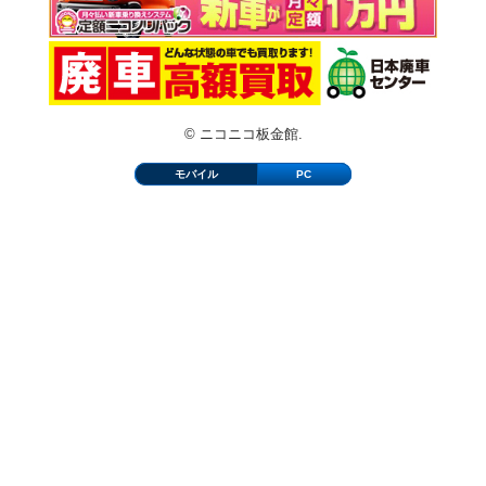
© ニコニコ板金館.
モバイル
PC