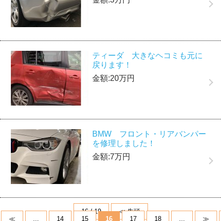
ティーダ 大きなヘコミも元に
戻ります！
金額:20万円
BMW フロント・リアバンパー
を修理しました！
金額:7万円
16 / 19
≪ 先頭
≪
...
14
15
16
17
18
...
≫