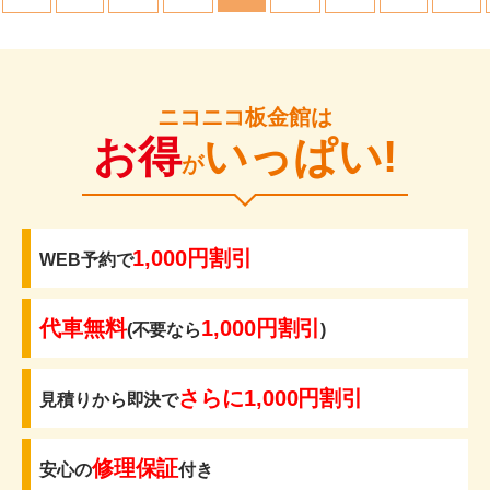
ニコニコ板金館は
お得
いっぱい!
が
1,000円割引
WEB予約で
代車無料
1,000円割引
(不要なら
)
さらに1,000円割引
見積りから即決で
修理保証
安心の
付き