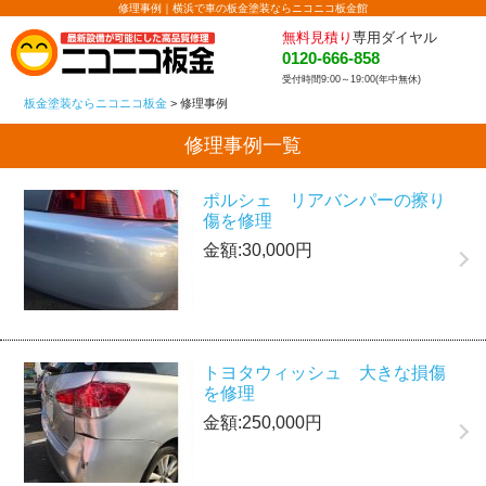
修理事例｜横浜で車の板金塗装ならニコニコ板金館
無料見積り
専用ダイヤル
0120-666-858
受付時間9:00～19:00(年中無休)
板金塗装ならニコニコ板金
>
修理事例
修理事例一覧
ポルシェ リアバンパーの擦り
傷を修理
金額:30,000円
トヨタウィッシュ 大きな損傷
を修理
金額:250,000円