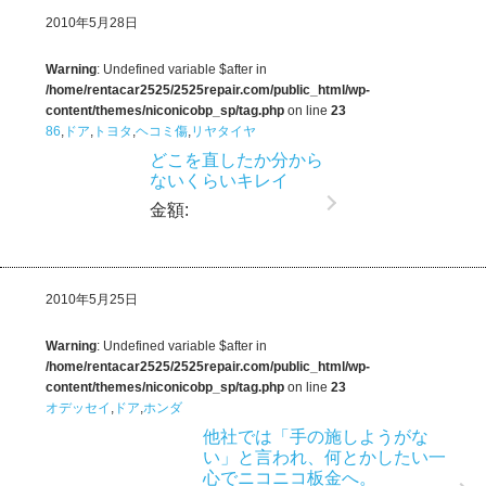
2010年5月28日
Warning
: Undefined variable $after in
/home/rentacar2525/2525repair.com/public_html/wp-
content/themes/niconicobp_sp/tag.php
on line
23
86
,
ドア
,
トヨタ
,
ヘコミ傷
,
リヤタイヤ
どこを直したか分から
ないくらいキレイ
金額:
2010年5月25日
Warning
: Undefined variable $after in
/home/rentacar2525/2525repair.com/public_html/wp-
content/themes/niconicobp_sp/tag.php
on line
23
オデッセイ
,
ドア
,
ホンダ
他社では「手の施しようがな
い」と言われ、何とかしたい一
心でニコニコ板金へ。