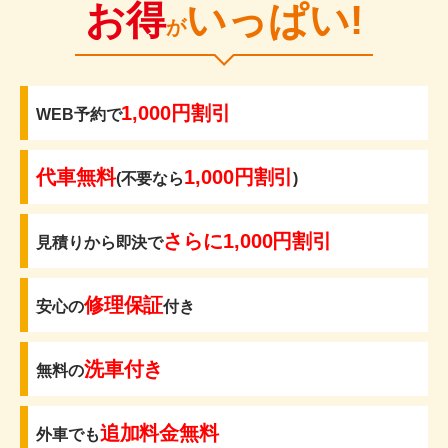
お得
いっぱい!
が
1,000円割引
WEB予約で
代車無料
1,000円割引
(不要なら
)
さらに1,000円割引
見積りから即決で
修理保証
安心の
付き
洗車付き
無料の
追加料金無料
外車でも