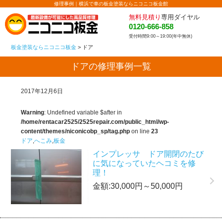
修理事例｜横浜で車の板金塗装ならニコニコ板金館
無料見積り
専用ダイヤル
0120-666-858
受付時間9:00～19:00(年中無休)
板金塗装ならニコニコ板金
>
ドア
ドアの修理事例一覧
2017年12月6日
Warning
: Undefined variable $after in
/home/rentacar2525/2525repair.com/public_html/wp-
content/themes/niconicobp_sp/tag.php
on line
23
ドア
,
へこみ
,
板金
インプレッサ ドア開閉のたび
に気になっていたヘコミを修
理！
金額:30,000円～50,000円