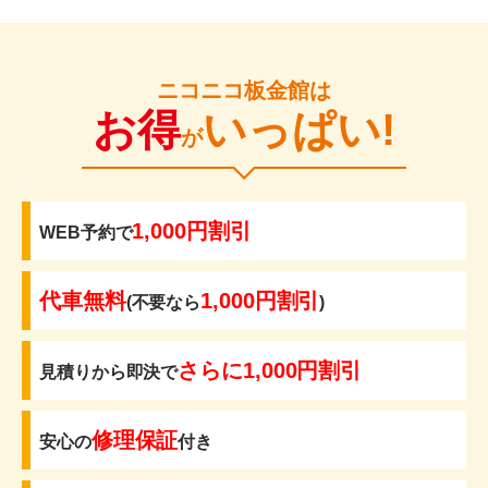
ニコニコ板金館は
お得
いっぱい!
が
1,000円割引
WEB予約で
代車無料
1,000円割引
(不要なら
)
さらに1,000円割引
見積りから即決で
修理保証
安心の
付き