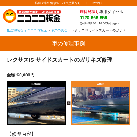
横浜で車の傷修理・板金塗装ならニコニコ板金館
無料見積り
専用ダイヤル
0120-666-858
受付時間9:00～19:00(年中無休)
板金塗装ならニコニコ板金
>
キズの具合
>
レクサスIS サイドスカートのガリキズ修理
車の修理事例
レクサスIS サイドスカートのガリキズ修理
金額:60,000円
【修理内容】