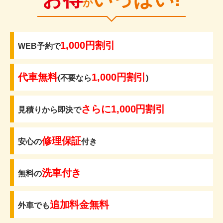
が
1,000円割引
WEB予約で
代車無料
1,000円割引
(不要なら
)
さらに1,000円割引
見積りから即決で
修理保証
安心の
付き
洗車付き
無料の
追加料金無料
外車でも