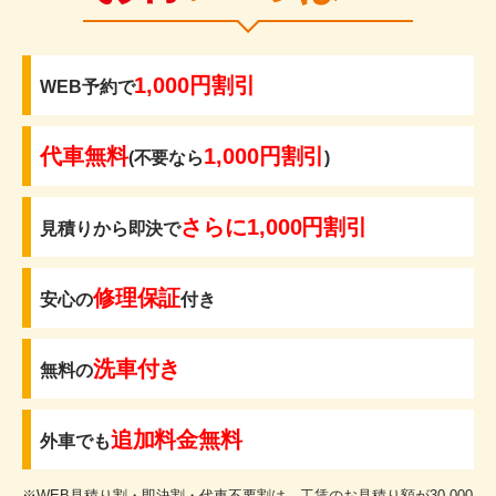
1,000円割引
WEB予約で
代車無料
1,000円割引
(不要なら
)
さらに1,000円割引
見積りから即決で
修理保証
安心の
付き
洗車付き
無料の
追加料金無料
外車でも
※WEB見積り割・即決割・代車不要割は、工賃のお見積り額が30,000