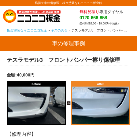
横浜で車の傷修理・板金塗装ならニコニコ板金館
無料見積り
専用ダイヤル
0120-666-858
受付時間9:00～19:00(年中無休)
板金塗装ならニコニコ板金
>
キズの具合
>
テスラモデル3 フロントバンパー擦り傷修理
車の修理事例
テスラモデル3 フロントバンパー擦り傷修理
金額:40,000円
【修理内容】