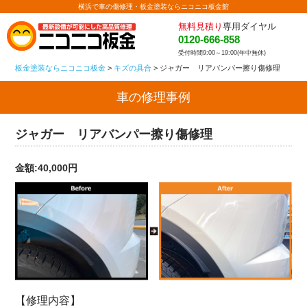
横浜で車の傷修理・板金塗装ならニコニコ板金館
無料見積り
専用ダイヤル
0120-666-858
受付時間9:00～19:00(年中無休)
板金塗装ならニコニコ板金
>
キズの具合
>
ジャガー リアバンパー擦り傷修理
車の修理事例
ジャガー リアバンパー擦り傷修理
金額:40,000円
【修理内容】