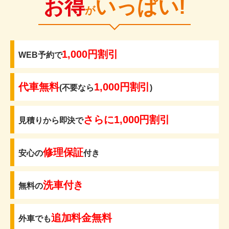
お得
いっぱい!
が
1,000円割引
WEB予約で
代車無料
1,000円割引
(不要なら
)
さらに1,000円割引
見積りから即決で
修理保証
安心の
付き
洗車付き
無料の
追加料金無料
外車でも