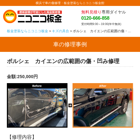
横浜で車の傷修理・板金塗装ならニコニコ板金館
無料見積り
専用ダイヤル
0120-666-858
受付時間9:00～19:00(年中無休)
板金塗装ならニコニコ板金
>
キズの具合
>
ポルシェ カイエンの広範囲の傷・凹み修理
車の修理事例
ポルシェ カイエンの広範囲の傷・凹み修理
金額:250,000円
【修理内容】