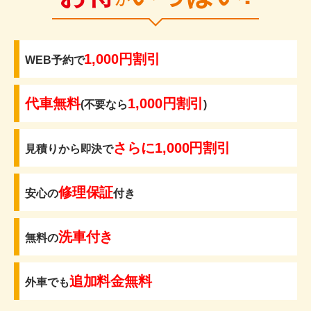
1,000円割引
WEB予約で
代車無料
1,000円割引
(不要なら
)
さらに1,000円割引
見積りから即決で
修理保証
安心の
付き
洗車付き
無料の
追加料金無料
外車でも