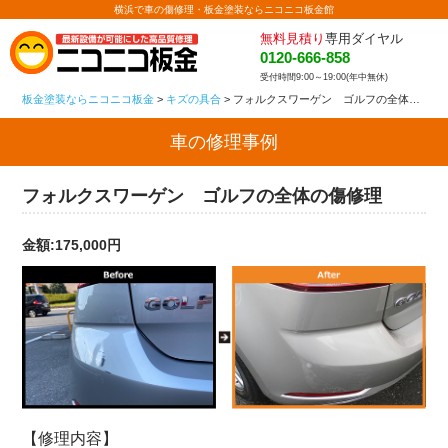
横浜で車の傷修理・板金塗装ならニコニコ板金館
無料見積り
専用ダイヤル
0120-666-858
受付時間9:00～19:00(年中無休)
板金塗装ならニコニコ板金
>
キズの具合
>
フォルクスワーゲン ゴルフの全体の傷修理
車の修理事例
フォルクスワーゲン ゴルフの全体の傷修理
金額:175,000円
【修理内容】