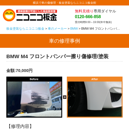
横浜で車の傷修理・板金塗装ならニコニコ板金館
無料見積り
専用ダイヤル
0120-666-858
受付時間9:00～19:00(年中無休)
板金塗装ならニコニコ板金
>
車のメーカー
>
BMW
>
BMW M4 フロントバンパー擦り傷修理/塗装
車の修理事例
BMW M4 フロントバンパー擦り傷修理/塗装
金額:70,000円
【修理内容】