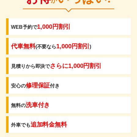
が
1,000円割引
WEB予約で
代車無料
1,000円割引
(不要なら
)
さらに1,000円割引
見積りから即決で
修理保証
安心の
付き
洗車付き
無料の
追加料金無料
外車でも