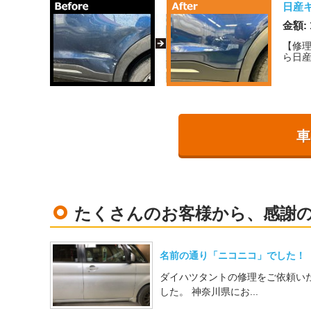
日産
金額: 
【修
ら日産
車
たくさんのお客様から、感謝
名前の通り「ニコニコ」でした！
ダイハツタントの修理をご依頼い
した。 神奈川県にお...