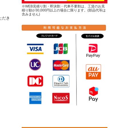
※WEB見積り割・即決割・代車不要割は、工賃のお見
積り額が30,000円以上の場合に限ります。(部品代等は
含みません)
ただき