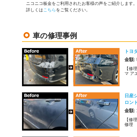
ニコニコ板金をご利用されたお客様の声をご紹介します
詳しくは
こちら
をご覧ください。
車の修理事例
トヨ
金額: 
【修理
マ ア
日産
ロン
金額: 
【修理
修理 