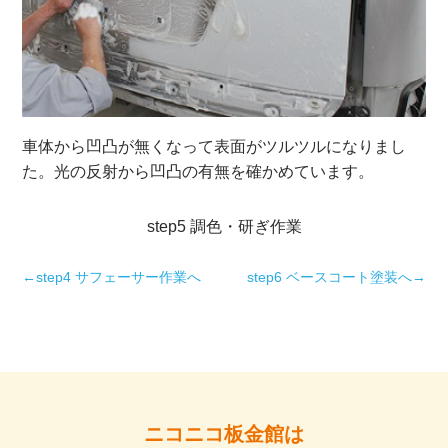
車体から凹凸が無くなって表面がツルツルになりまし
た。光の反射から凹凸の有無を確かめています。
step5 調色・研ぎ作業
←step4 サフェーサー作業へ
step6 ベースコート塗装へ→
ニコニコ板金館は