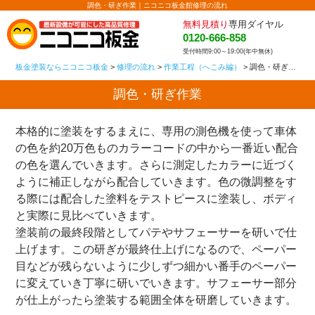
調色・研ぎ作業｜ニコニコ板金館修理の流れ
無料見積り
専用ダイヤル
0120-666-858
受付時間9:00～19:00(年中無休)
板金塗装ならニコニコ板金
>
修理の流れ
>
作業工程（へこみ編）
>
調色・研ぎ作業
調色・研ぎ作業
本格的に塗装をするまえに、専用の測色機を使って車体
の色を約20万色ものカラーコードの中から一番近い配合
の色を選んでいきます。さらに測定したカラーに近づく
ように補正しながら配合していきます。色の微調整をす
る際には配合した塗料をテストピースに塗装し、ボディ
と実際に見比べていきます。
塗装前の最終段階としてパテやサフェーサーを研いで仕
上げます。この研ぎが最終仕上げになるので、ペーパー
目などが残らないように少しずつ細かい番手のペーパー
に変えていき丁寧に研いでいきます。サフェーサー部分
が仕上がったら塗装する範囲全体を研磨していきます。