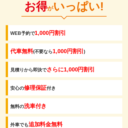
お得
いっぱい!
が
1,000円割引
WEB予約で
代車無料
1,000円割引
(不要なら
)
さらに1,000円割引
見積りから即決で
修理保証
安心の
付き
洗車付き
無料の
追加料金無料
外車でも