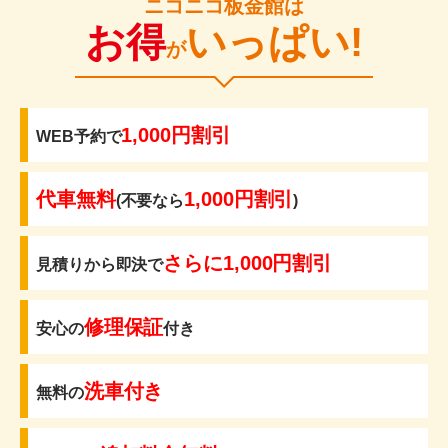
ニコニコ板金館は
お得
いっぱい!
が
1,000円割引
WEB予約で
代車無料
1,000円割引
(不要なら
)
さらに1,000円割引
見積りから即決で
修理保証
安心の
付き
洗車付き
無料の