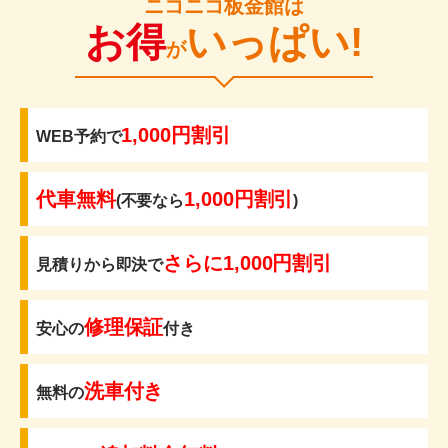
ニコニコ板金館は
お得
いっぱい!
が
1,000円割引
WEB予約で
代車無料
1,000円割引
(不要なら
)
さらに1,000円割引
見積りから即決で
修理保証
安心の
付き
洗車付き
無料の