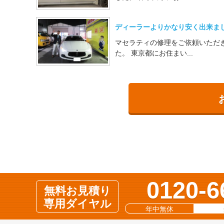
ディーラーよりかなり安く出来ま
マセラティの修理をご依頼いただ
た。 東京都にお住まい...
0120-6
無料お見積り
専用ダイヤル
年中無休