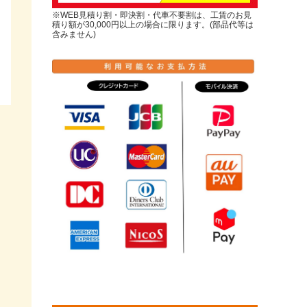
※WEB見積り割・即決割・代車不要割は、工賃のお見
積り額が30,000円以上の場合に限ります。(部品代等は
含みません)