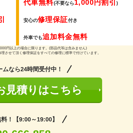
代車無料
1,000円割引
(不要なら
)
引
修理保証
安心の
付き
追加料金無料
外車でも
000円以上の場合に限ります。(部品代等は含みません)
修理させて頂く修理保証をすべての修理に標準で付けています。
ームなら24時間受付中！
お見積りはこちら
！【9:00～19:00】