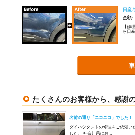
日産
金額: 
【修
ら日産
車
たくさんのお客様から、感謝
名前の通り「ニコニコ」でした！
ダイハツタントの修理をご依頼い
した。 神奈川県にお...