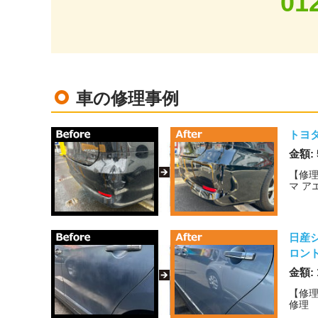
01
車の修理事例
トヨ
金額: 
【修理
マ ア
日産
ロン
金額: 
【修理
修理 