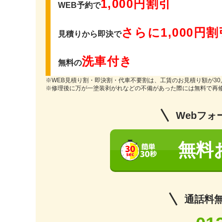
1,000円割引
WEB予約で
さらに1,000円割
見積りから即決で
洗車付き
無料の
※WEB見積り割・即決割・代車不要割は、工賃のお見積り額が30,
※修理後に万が一塗装剥がれなどの不備があった際には無料で再
Webフォ
無料
通話料無料