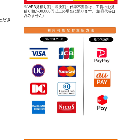
※WEB見積り割・即決割・代車不要割は、工賃のお見
積り額が30,000円以上の場合に限ります。(部品代等は
含みません)
ただき