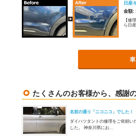
日産
金額: 
【修
ら日産
車
たくさんのお客様から、感謝
名前の通り「ニコニコ」でした！
ダイハツタントの修理をご依頼い
した。 神奈川県にお...