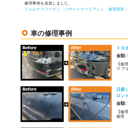
修理事例を追加しました。
フォルクスワーゲン パサートヴァリアント 修理箇所
車の修理事例
トヨ
金額: 
【修理
マ ア
日産
ロン
金額: 
【修理
修理 