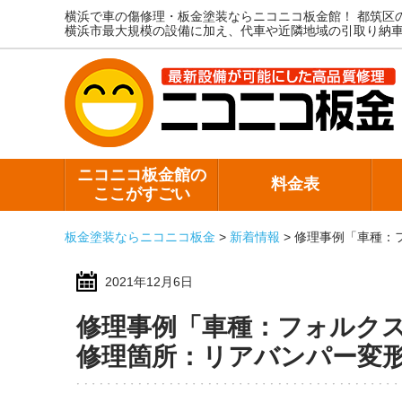
横浜で車の傷修理・板金塗装ならニコニコ板金館！
都筑区
横浜市最大規模の設備に加え、代車や近隣地域の引取り納
ニコニコ板金館の
料金表
ここがすごい
板金塗装ならニコニコ板金
>
新着情報
>
修理事例「車種：
2021年12月6日
修理事例「車種：フォルク
修理箇所：リアバンパー変