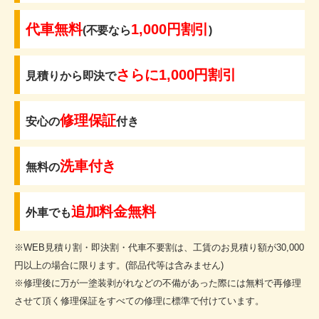
代車無料
1,000円割引
(不要なら
)
さらに1,000円割引
見積りから即決で
修理保証
安心の
付き
洗車付き
無料の
追加料金無料
外車でも
※WEB見積り割・即決割・代車不要割は、工賃のお見積り額が30,000
円以上の場合に限ります。(部品代等は含みません)
※修理後に万が一塗装剥がれなどの不備があった際には無料で再修理
させて頂く修理保証をすべての修理に標準で付けています。