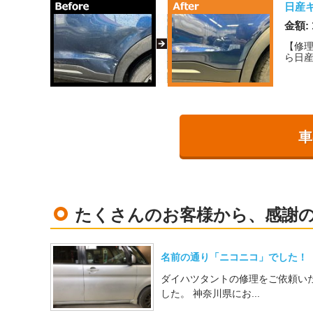
日産
金額: 
【修
ら日産
車
たくさんのお客様から、感謝
名前の通り「ニコニコ」でした！
ダイハツタントの修理をご依頼い
した。 神奈川県にお...