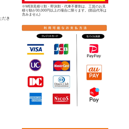
※WEB見積り割・即決割・代車不要割は、工賃のお見
積り額が30,000円以上の場合に限ります。(部品代等は
含みません)
ただき