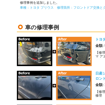
修理事例を追加しました。
車種：トヨタ プリウス 修理箇所：フロントドア交換と
車の修理事例
トヨ
金額: 
【修理
マ ア
日産
ロン
金額: 
【修理
修理 