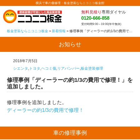
横浜で車の傷修理・板金塗装ならニコニコ板金館
無料見積り
専用ダイヤル
0120-666-858
受付時間9:00～19:00(年中無休)
板金塗装ならニコニコ板金
>
新着情報
>
修理事例「ディーラーの約1/3の費用で修理！」を追加しました。
お知らせ
2018年7月5日
シエンタ
,
トヨタ
,
ヘコミ傷
,
リアバンパー
,
板金塗装修理
修理事例「ディーラーの約1/3の費用で修理！」を
追加しました。
修理事例を追加しました。
ディーラーの約1/3の費用で修理！
車の修理事例